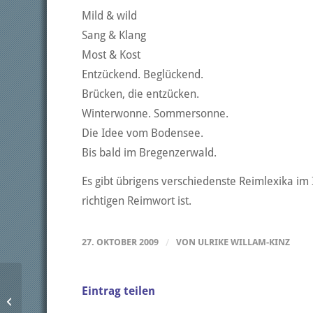
Mild & wild
Sang & Klang
Most & Kost
Entzückend. Beglückend.
Brücken, die entzücken.
Winterwonne. Sommersonne.
Die Idee vom Bodensee.
Bis bald im Bregenzerwald.
Es gibt übrigens verschiedenste Reimlexika i
richtigen Reimwort ist.
27. OKTOBER 2009
/
VON
ULRIKE WILLAM-KINZ
Eintrag teilen
Aus unserer Schreibwerkstatt: Wie
finde ich die passende Überschrift?