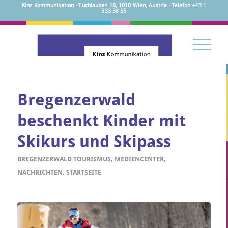
Kinz Kommunikation · Tuchlauben 18, 1010 Wien, Austria · Telefon +43 1
533 38 55
Bregenzerwald
beschenkt Kinder mit
Skikurs und Skipass
BREGENZERWALD TOURISMUS
,
MEDIENCENTER
,
NACHRICHTEN
,
STARTSEITE