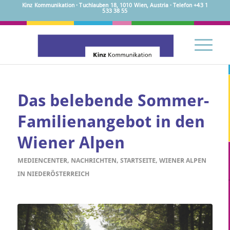
Kinz Kommunikation · Tuchlauben 18, 1010 Wien, Austria · Telefon +43 1
533 38 55
Das belebende Sommer-
Familienangebot in den
Wiener Alpen
MEDIENCENTER
,
NACHRICHTEN
,
STARTSEITE
,
WIENER ALPEN
IN NIEDERÖSTERREICH