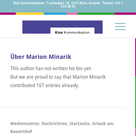
Kinz Kommunikation · Tuchlauben 18, 1010 Wien, Austria · Telefon +43 1
533 38 55
Über
Marion Minarik
This author has not written his bio yet.
But we are proud to say that
Marion Minarik
contributed 107 entries already.
Mediencenter
,
Nachrichten
,
Startseite
,
Urlaub am
Bauernhof