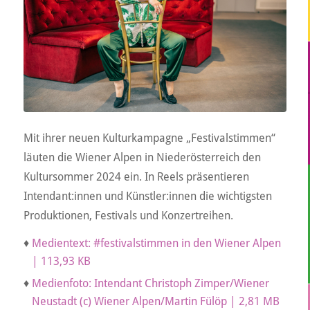
Mit ihrer neuen Kulturkampagne „Festivalstimmen“
läuten die Wiener Alpen in Niederösterreich den
Kultursommer 2024 ein. In Reels präsentieren
Intendant:innen und Künstler:innen die wichtigsten
Produktionen, Festivals und Konzertreihen.
♦
Medientext: #festivalstimmen in den Wiener Alpen
| 113,93 KB
♦
Medienfoto: Intendant Christoph Zimper/Wiener
Neustadt (c) Wiener Alpen/Martin Fülöp | 2,81 MB