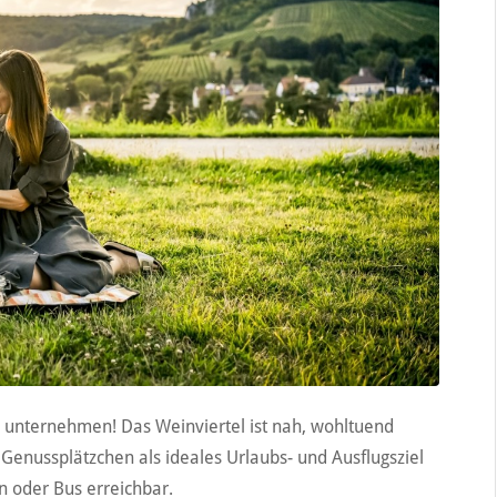
e unternehmen! Das Weinviertel ist nah, wohltuend
en Genussplätzchen als ideales Urlaubs- und Ausflugsziel
n oder Bus erreichbar.