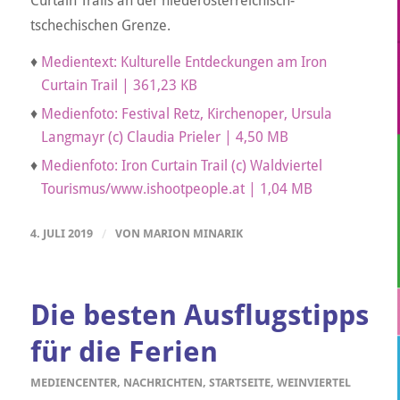
Curtain Trails an der niederösterreichisch-
tschechischen Grenze.
♦
Medientext: Kulturelle Entdeckungen am Iron
Curtain Trail | 361,23 KB
♦
Medienfoto: Festival Retz, Kirchenoper, Ursula
Langmayr (c) Claudia Prieler | 4,50 MB
♦
Medienfoto: Iron Curtain Trail (c) Waldviertel
Tourismus/www.ishootpeople.at | 1,04 MB
4. JULI 2019
/
VON
MARION MINARIK
Die besten Ausflugstipps
für die Ferien
MEDIENCENTER
,
NACHRICHTEN
,
STARTSEITE
,
WEINVIERTEL