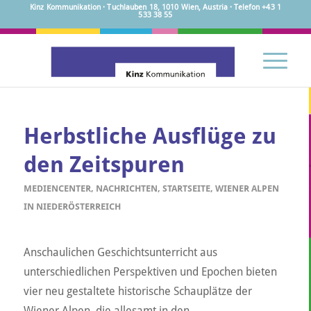
Kinz Kommunikation · Tuchlauben 18, 1010 Wien, Austria · Telefon +43 1
533 38 55
Herbstliche Ausflüge zu
den Zeitspuren
MEDIENCENTER
,
NACHRICHTEN
,
STARTSEITE
,
WIENER ALPEN
IN NIEDERÖSTERREICH
Anschaulichen Geschichtsunterricht aus
unterschiedlichen Perspektiven und Epochen bieten
vier neu gestaltete historische Schauplätze der
Wiener Alpen, die allesamt in den