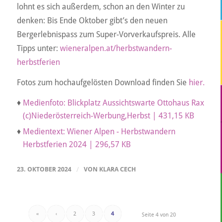
lohnt es sich außerdem, schon an den Winter zu
denken: Bis Ende Oktober gibt’s den neuen
Bergerlebnispass zum Super-Vorverkaufspreis. Alle
Tipps unter:
wieneralpen.at/herbstwandern-
herbstferien
Fotos zum hochaufgelösten Download finden Sie
hier.
♦
Medienfoto: Blickplatz Aussichtswarte Ottohaus Rax
(c)Niederösterreich-Werbung,Herbst | 431,15 KB
♦
Medientext: Wiener Alpen - Herbstwandern
Herbstferien 2024 | 296,57 KB
23. OKTOBER 2024
/
VON
KLARA CECH
«
‹
2
3
4
Seite 4 von 20